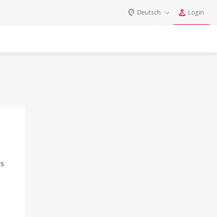
Deutsch
Login
Login
English
Registrieren
Deutsch
Español
Login
Português
Polski
Passwort
India
Gulf Countries
Passwort merken
as
Passwort vergessen?