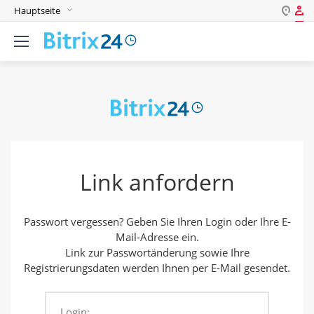
Hauptseite
Login
English
Registrieren
Deutsch
Español
Login
Português
Polski
Passwort
India
Link anfordern
Gulf Countries
Passwort merken
Passwort vergessen? Geben Sie Ihren Login oder Ihre E-
Passwort vergessen?
Mail-Adresse ein.
Link zur Passwortänderung sowie Ihre
Registrierungsdaten werden Ihnen per E-Mail gesendet.
Einloggen als:
Login: