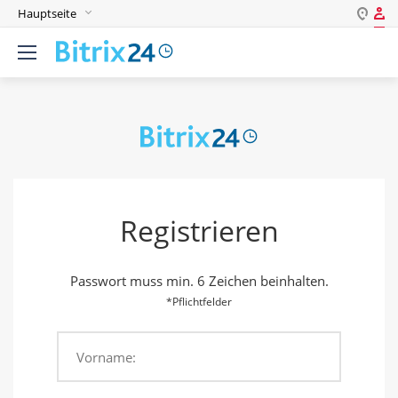
Hauptseite
Login
English
Registrieren
Deutsch
Español
Login
Português
Polski
Passwort
India
Registrieren
Gulf Countries
Passwort merken
Passwort muss min. 6 Zeichen beinhalten.
Passwort vergessen?
*Pflichtfelder
Vorname:
Einloggen als: